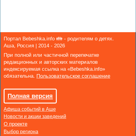
Портал Bebeshka.info 👪 - родителям о детях.
Аша, Россия | 2014 - 2026
При полной или частичной перепечатке
редакционных и авторских материалов
индексируемая ссылка на «Bebeshka.info»
обязательна.
Полная версия
Афиша событий в Аше
Новости и акции заведений
Выбор региона