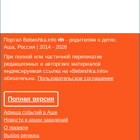
Портал Bebeshka.info 👪 - родителям о детях.
Аша, Россия | 2014 - 2026
При полной или частичной перепечатке
редакционных и авторских материалов
индексируемая ссылка на «Bebeshka.info»
обязательна.
Полная версия
Афиша событий в Аше
Новости и акции заведений
Выбор региона