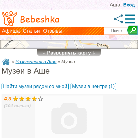
Аша
Вход
Bebeshka
Афиша
Статьи
Отзывы
↓
↓
Развернуть карту
»
Развлечения в Аше
»
Музеи
Музеи в Аше
Найти музеи рядом со мной
Музеи в центре
(1)
4.3
(104 оценки)