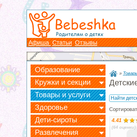
Bebeshka
Родителям о детях
Афиша
Статьи
Отзывы
Образование
»
Товары
Кружки и секции
Детские
Товары и услуги
Найти детс
Здоровье
Сортирова
Дети-сироты
4.41
(64 оценки)
Развлечения