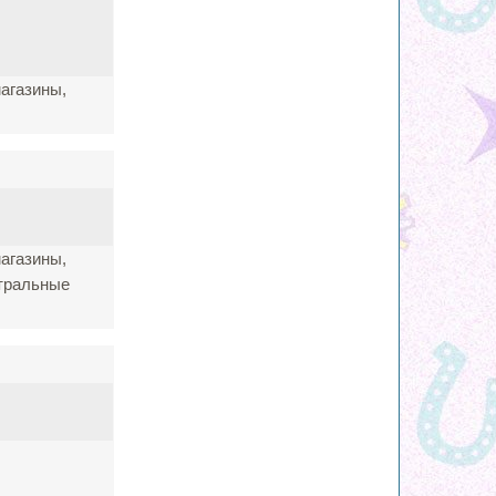
магазины,
магазины,
атральные