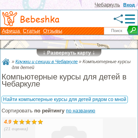
Чебаркуль
Вход
Bebeshka
Афиша
Статьи
Отзывы
↓
↓
Развернуть карту
»
Кружки и секции в Чебаркуле
»
Компьютерные курсы
для детей
Компьютерные курсы для детей в
Чебаркуле
Найти компьютерные курсы для детей рядом со мной
Сортировать
по рейтингу
по названию
4.9
(21 оценка)