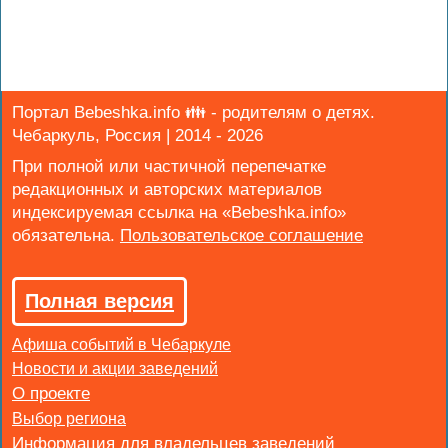
Портал Bebeshka.info 👪 - родителям о детях.
Чебаркуль, Россия | 2014 - 2026
При полной или частичной перепечатке
редакционных и авторских материалов
индексируемая ссылка на «Bebeshka.info»
обязательна.
Полная версия
Афиша событий в Чебаркуле
Новости и акции заведений
Выбор региона