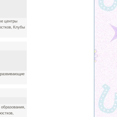
ые центры
остков, Клубы
е развивающие
 образования,
остков,