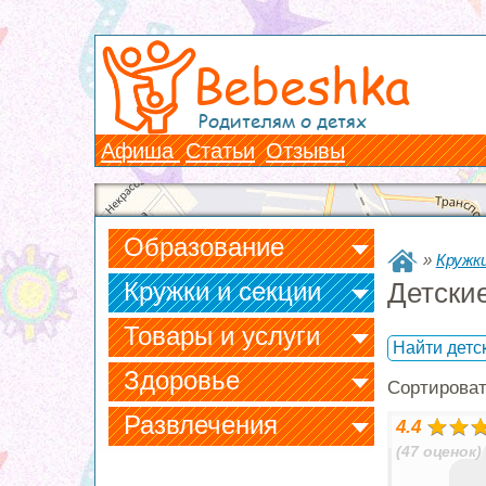
Bebeshka
Родителям о детях
Афиша
Статьи
Отзывы
Образование
»
Кружки
Кружки и секции
Детски
Товары и услуги
Найти детс
Здоровье
Сортирова
Развлечения
4.4
(47 оценок)