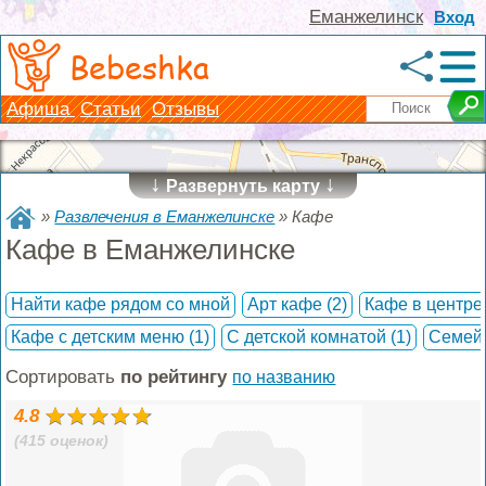
Еманжелинск
Вход
Bebeshka
Афиша
Статьи
Отзывы
↓
↓
Развернуть карту
»
Развлечения в Еманжелинске
»
Кафе
Кафе в Еманжелинске
Найти кафе рядом со мной
Арт кафе
(2)
Кафе в центр
Кафе с детским меню
(1)
С детской комнатой
(1)
Семей
Сортировать
по рейтингу
по названию
4.8
(415 оценок)