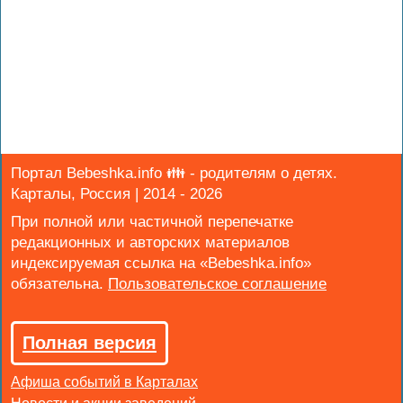
Портал Bebeshka.info 👪 - родителям о детях.
Карталы, Россия | 2014 - 2026
При полной или частичной перепечатке
редакционных и авторских материалов
индексируемая ссылка на «Bebeshka.info»
обязательна.
Полная версия
Афиша событий в Карталах