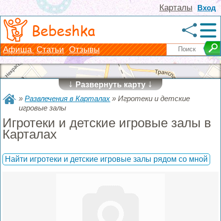
Карталы
Вход
Bebeshka
Афиша
Статьи
Отзывы
↓
↓
Развернуть карту
»
Развлечения в Карталах
»
Игротеки и детские
игровые залы
Игротеки и детские игровые залы в
Карталах
Найти игротеки и детские игровые залы рядом со мной