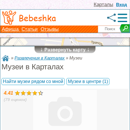
Карталы
Вход
Bebeshka
Афиша
Статьи
Отзывы
↓
↓
Развернуть карту
»
Развлечения в Карталах
»
Музеи
Музеи в Карталах
Найти музеи рядом со мной
Музеи в центре
(1)
4.41
(79 оценок)