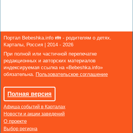
Портал Bebeshka.info 👪 - родителям о детях.
Карталы, Россия | 2014 - 2026
При полной или частичной перепечатке
редакционных и авторских материалов
индексируемая ссылка на «Bebeshka.info»
обязательна.
Полная версия
Афиша событий в Карталах
Новости и акции заведений
Выбор региона