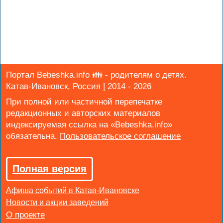
Портал Bebeshka.info 👪 - родителям о детях.
Катав-Ивановск, Россия | 2014 - 2026
При полной или частичной перепечатке
редакционных и авторских материалов
индексируемая ссылка на «Bebeshka.info»
обязательна.
Полная версия
Афиша событий в Катав-Ивановске
Новости и акции заведений