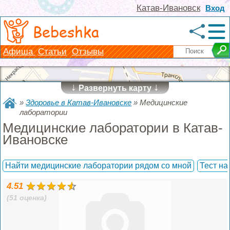
Катав-Ивановск
Вход
Bebeshka
Афиша
Статьи
Отзывы
↓
↓
Развернуть карту
»
Здоровье в Катав-Ивановске
»
Медицинские
лаборатории
Медицинские лаборатории в Катав-
Ивановске
Найти медицинские лаборатории рядом со мной
Тест на
4.51
(51 оценка)