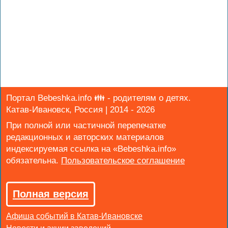
Портал Bebeshka.info 👪 - родителям о детях.
Катав-Ивановск, Россия | 2014 - 2026
При полной или частичной перепечатке
редакционных и авторских материалов
индексируемая ссылка на «Bebeshka.info»
обязательна.
Полная версия
Афиша событий в Катав-Ивановске