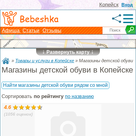
Копейск
Вход
Bebeshka
Афиша
Статьи
Отзывы
↓
↓
Развернуть карту
»
Товары и услуги в Копейске
»
Магазины детской обуви
Магазины детской обуви в Копейске
Найти магазины детской обуви рядом со мной
Сортировать
по рейтингу
по названию
4.6
(1056 оценок)