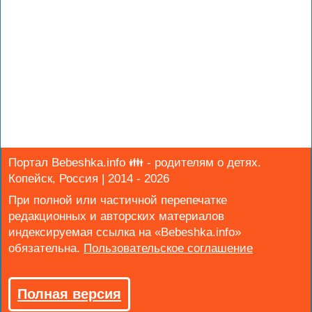
Портал Bebeshka.info 👪 - родителям о детях.
Копейск, Россия | 2014 - 2026
При полной или частичной перепечатке
редакционных и авторских материалов
индексируемая ссылка на «Bebeshka.info»
обязательна.
Полная версия