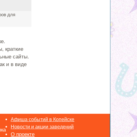
ров для
е.
, краткие
ьные сайты.
ак и в виде
Афиша событий в Копейске
Новости и акции заведений
лка