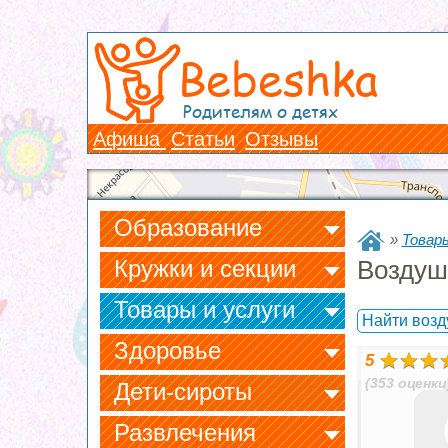
Bebeshka
Родителям о детях
Афиша
Статьи
Отзывы
Образование
»
Товары
Кружки и секции
Воздуш
Товары и услуги
Найти воз
Здоровье
5
(353 оценки
Дети-сироты
Развлечения