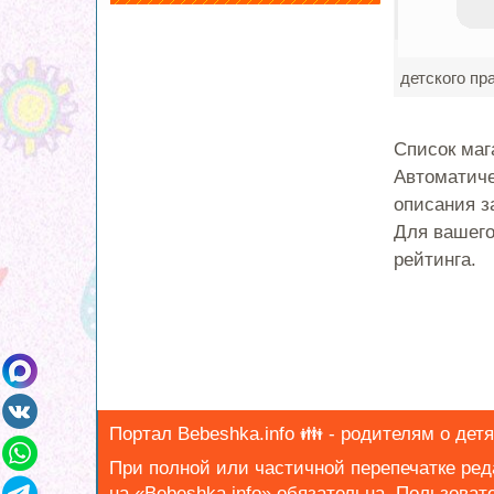
детского пр
Список маг
Автоматиче
описания з
Для вашего
рейтинга.
Портал Bebeshka.info 👪 - родителям о детях
При полной или частичной перепечатке ре
на «Bebeshka.info» обязательна.