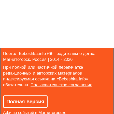
Портал Bebeshka.info 👪 - родителям о детях.
Магнитогорск, Россия | 2014 - 2026
При полной или частичной перепечатке
редакционных и авторских материалов
индексируемая ссылка на «Bebeshka.info»
обязательна.
Полная версия
Афиша событий в Магнитогорске