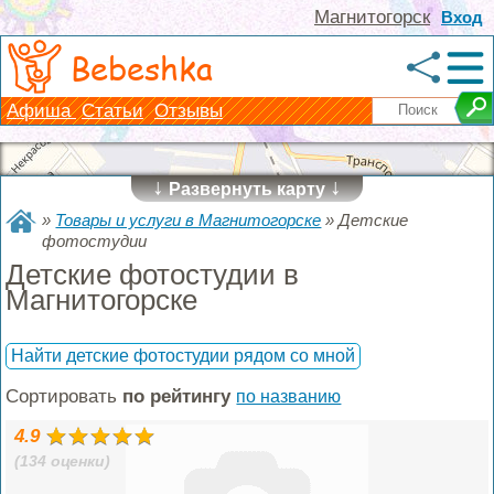
Магнитогорск
Вход
Bebeshka
Афиша
Статьи
Отзывы
↓
↓
Развернуть карту
»
Товары и услуги в Магнитогорске
»
Детские
фотостудии
Детские фотостудии в
Магнитогорске
Найти детские фотостудии рядом со мной
Сортировать
по рейтингу
по названию
4.9
(134 оценки)