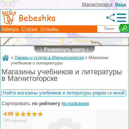
Магнитогорск
Вход
Bebeshka
Афиша
Статьи
Отзывы
↓
↓
Развернуть карту
»
Товары и услуги в Магнитогорске
»
Магазины
учебников и литературы
Магазины учебников и литературы
в Магнитогорске
Найти магазины учебников и литературы рядом со мной
Сортировать
по рейтингу
по названию
4.69
(49 оценок)