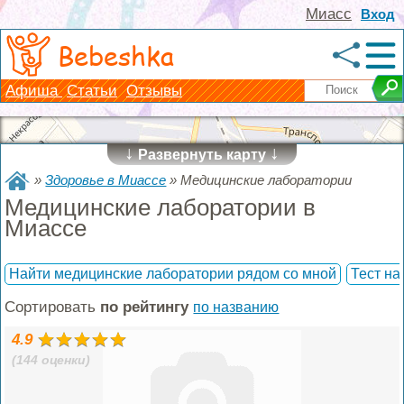
Миасс
Вход
Bebeshka
Афиша
Статьи
Отзывы
↓
↓
Развернуть карту
»
Здоровье в Миассе
»
Медицинские лаборатории
Медицинские лаборатории в
Миассе
Найти медицинские лаборатории рядом со мной
Тест на
Сортировать
по рейтингу
по названию
4.9
(144 оценки)