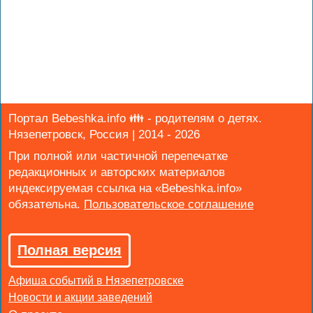
Портал Bebeshka.info 👪 - родителям о детях.
Нязепетровск, Россия | 2014 - 2026
При полной или частичной перепечатке
редакционных и авторских материалов
индексируемая ссылка на «Bebeshka.info»
обязательна.
Полная версия
Афиша событий в Нязепетровске
Новости и акции заведений