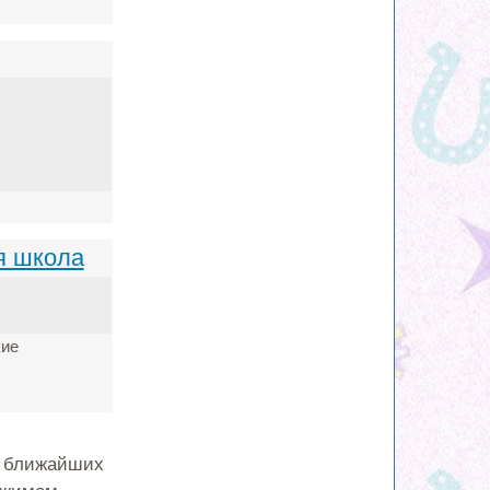
я школа
кие
к ближайших