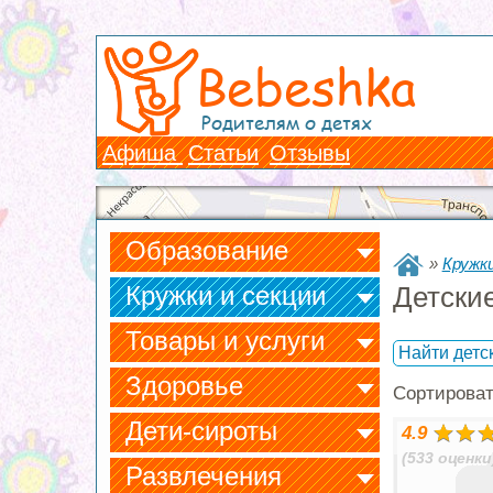
Bebeshka
Родителям о детях
Афиша
Статьи
Отзывы
Образование
»
Кружки
Кружки и секции
Детски
Товары и услуги
Найти детс
Здоровье
Сортирова
Дети-сироты
4.9
(533 оценки
Развлечения