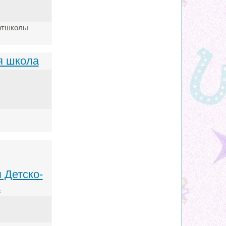
ортшколы
я школа
 Детско-
а