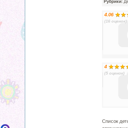
Рубрики
: Д
4.06
(16 оценок)
4
(5 оценок)
Список дет