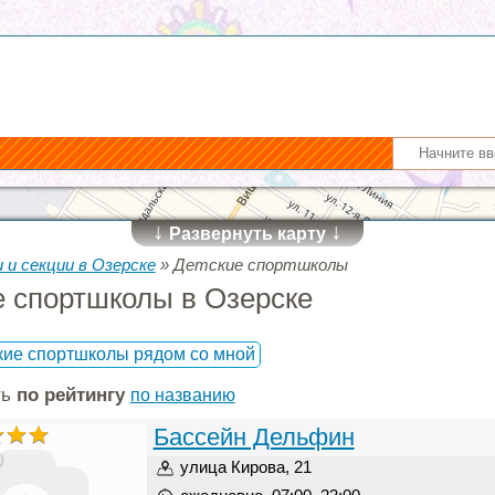
↓
↓
Развернуть карту
 и секции в Озерске
»
Детские спортшколы
е спортшколы в Озерске
кие спортшколы рядом со мной
ть
по рейтингу
по названию
Бассейн Дельфин
)
улица Кирова, 21