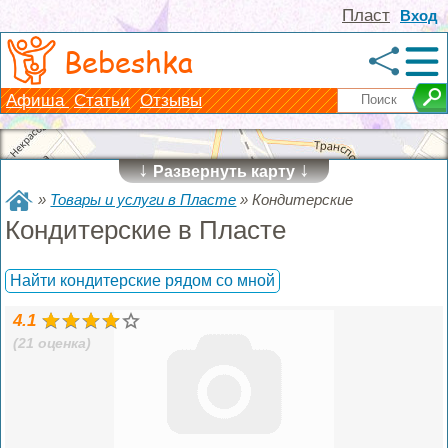
Пласт
Вход
Bebeshka
Афиша
Статьи
Отзывы
↓
↓
Развернуть карту
»
Товары и услуги в Пласте
»
Кондитерские
Кондитерские в Пласте
Найти кондитерские рядом со мной
4.1
(21 оценка)