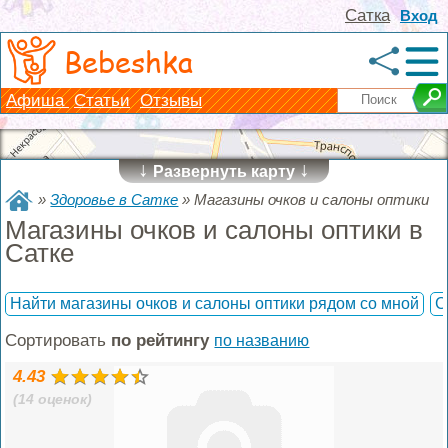
Сатка
Вход
Bebeshka
Афиша
Статьи
Отзывы
↓
↓
Развернуть карту
»
Здоровье в Сатке
»
Магазины очков и салоны оптики
Магазины очков и салоны оптики в
Сатке
Найти магазины очков и салоны оптики рядом со мной
С
Сортировать
по рейтингу
по названию
4.43
(14 оценок)