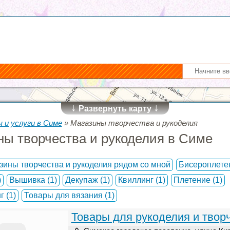
↓
↓
Развернуть карту
 и услуги в Симе
»
Магазины творчества и рукоделия
ны творчества и рукоделия в Симе
зины творчества и рукоделия рядом со мной
Бисероплет
)
Вышивка
(1)
Декупаж
(1)
Квиллинг
(1)
Плетение
(1)
нг
(1)
Товары для вязания
(1)
Товары для рукоделия и твор