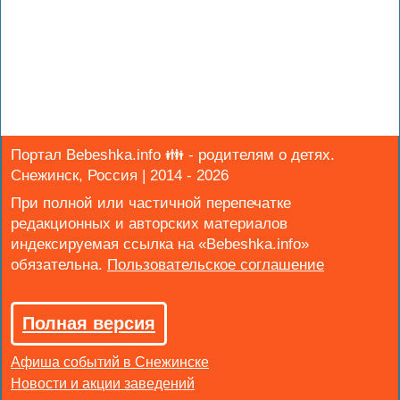
Портал Bebeshka.info 👪 - родителям о детях.
Снежинск, Россия | 2014 - 2026
При полной или частичной перепечатке
редакционных и авторских материалов
индексируемая ссылка на «Bebeshka.info»
обязательна.
Полная версия
Афиша событий в Снежинске
Новости и акции заведений