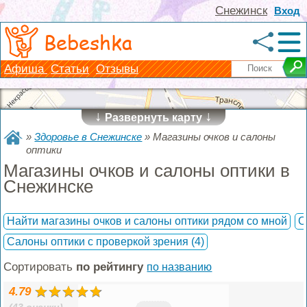
Снежинск
Вход
Bebeshka
Афиша
Статьи
Отзывы
↓
↓
Развернуть карту
»
Здоровье в Снежинске
»
Магазины очков и салоны
оптики
Магазины очков и салоны оптики в
Снежинске
Найти магазины очков и салоны оптики рядом со мной
О
Салоны оптики с проверкой зрения
(4)
Сортировать
по рейтингу
по названию
4.79