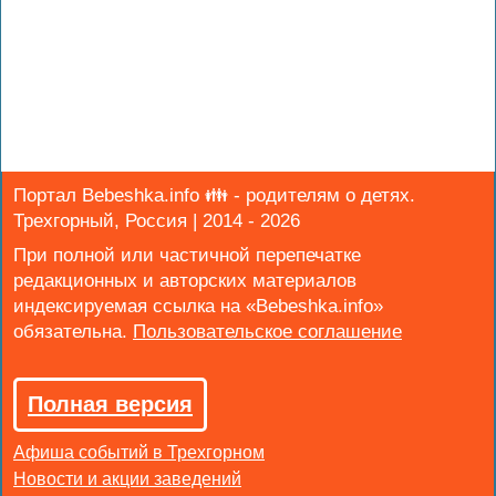
Портал Bebeshka.info 👪 - родителям о детях.
Трехгорный, Россия | 2014 - 2026
При полной или частичной перепечатке
редакционных и авторских материалов
индексируемая ссылка на «Bebeshka.info»
обязательна.
Полная версия
Афиша событий в Трехгорном
Новости и акции заведений