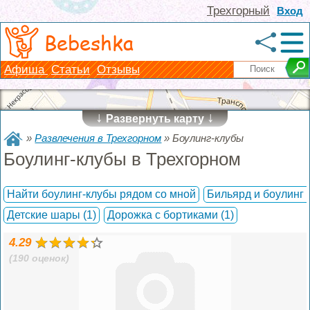
Трехгорный
Вход
Bebeshka
Афиша
Статьи
Отзывы
↓
↓
Развернуть карту
»
Развлечения в Трехгорном
»
Боулинг-клубы
Боулинг-клубы в Трехгорном
Найти боулинг-клубы рядом со мной
Бильярд и боулинг
Детские шары
(1)
Дорожка с бортиками
(1)
4.29
(190 оценок)