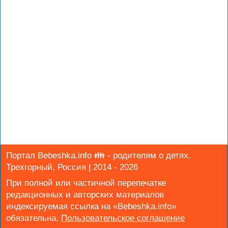
Портал Bebeshka.info 👪 - родителям о детях.
Трехгорный, Россия | 2014 - 2026
При полной или частичной перепечатке
редакционных и авторских материалов
индексируемая ссылка на «Bebeshka.info»
обязательна.