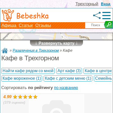
Трехгорный
Вход
Bebeshka
Афиша
Статьи
Отзывы
↓
↓
Развернуть карту
»
Развлечения в Трехгорном
»
Кафе
Кафе в Трехгорном
Найти кафе рядом со мной
Арт кафе
(3)
Кафе в центр
Кафе мороженое
(1)
Кафе с детским меню
(1)
Семейны
Сортировать
по рейтингу
по названию
4.99
(379 оценок)