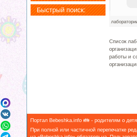
Быстрый поиск:
лаборатории
Список лаб
организаци
работы и с
организации
Портал Bebeshka.info 👪 - родителям о детя
При полной или частичной перепечатке ре
на «Bebeshka.info» обязательна.