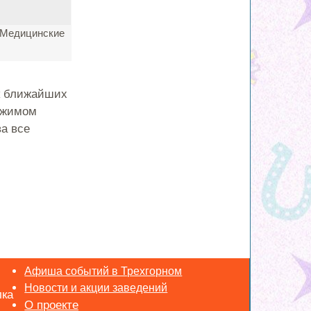
, Медицинские
к ближайших
режимом
а все
Афиша событий в Трехгорном
Новости и акции заведений
лка