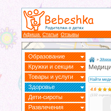
Bebeshka
Родителям о детях
Афиша
Статьи
Отзывы
Образование
»
Здоров
Кружки и секции
Медици
Товары и услуги
Найти меди
Здоровье
4.6
(132 оценки
Дети-сироты
Развлечения