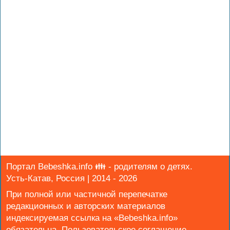
Портал Bebeshka.info 👪 - родителям о детях.
Усть-Катав, Россия | 2014 - 2026
При полной или частичной перепечатке
редакционных и авторских материалов
индексируемая ссылка на «Bebeshka.info»
обязательна.