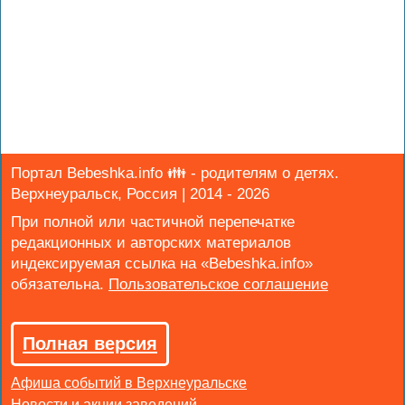
Портал Bebeshka.info 👪 - родителям о детях.
Верхнеуральск, Россия | 2014 - 2026
При полной или частичной перепечатке
редакционных и авторских материалов
индексируемая ссылка на «Bebeshka.info»
обязательна.
Полная версия
Афиша событий в Верхнеуральске
Новости и акции заведений