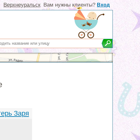
Верхнеуральск
Вам нужны клиенты?
Вход
е
герь Заря