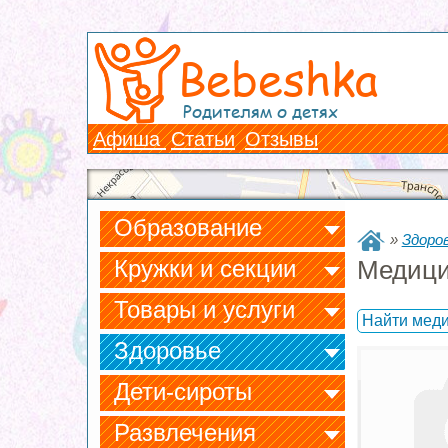
Bebeshka
Родителям о детях
Афиша
Статьи
Отзывы
Образование
»
Здоров
Кружки и секции
Медици
Товары и услуги
Найти меди
Здоровье
Дети-сироты
Развлечения