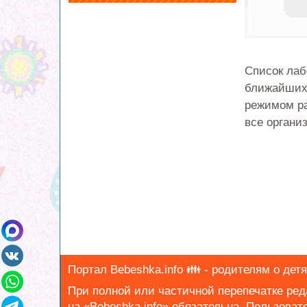
Список лаб
ближайших 
режимом ра
все организ
Портал Bebeshka.info 👪 - родителям о детя
При полной или частичной перепечатке ре
на «Bebeshka.info» обязательна.