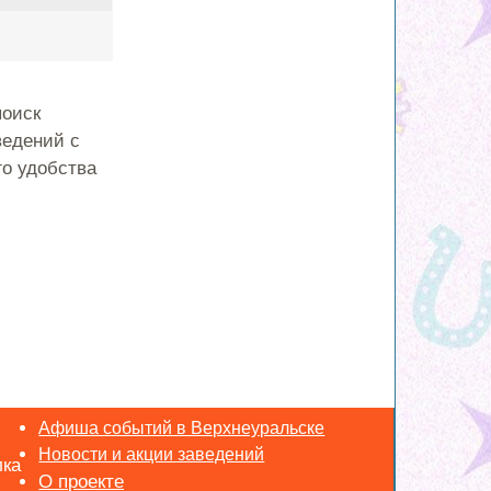
поиск
ведений с
о удобства
Афиша событий в Верхнеуральске
Новости и акции заведений
лка