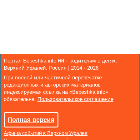
Портал Bebeshka.info 👪 - родителям о детях.
Верхний Уфалей, Россия | 2014 - 2026
При полной или частичной перепечатке
редакционных и авторских материалов
индексируемая ссылка на «Bebeshka.info»
обязательна.
Полная версия
Афиша событий в Верхном Уфалее