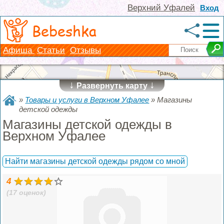
Верхний Уфалей
Вход
Bebeshka
Афиша
Статьи
Отзывы
↓
↓
Развернуть карту
»
Товары и услуги в Верхном Уфалее
»
Магазины
детской одежды
Магазины детской одежды в
Верхном Уфалее
Найти магазины детской одежды рядом со мной
4
(17 оценок)