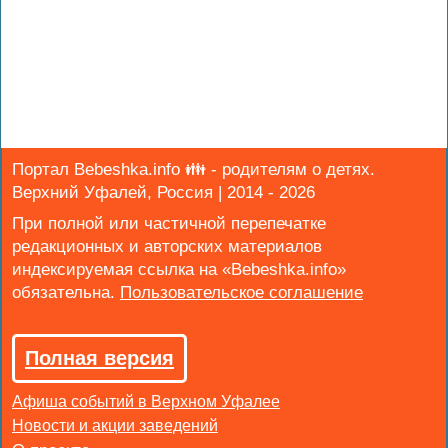
Портал Bebeshka.info 👪 - родителям о детях.
Верхний Уфалей, Россия | 2014 - 2026
При полной или частичной перепечатке
редакционных и авторских материалов
индексируемая ссылка на «Bebeshka.info»
обязательна.
Полная версия
Афиша событий в Верхном Уфалее
Новости и акции заведений