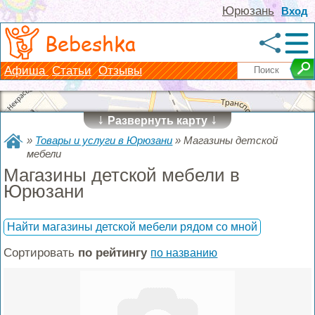
Юрюзань
Вход
Bebeshka
Афиша
Статьи
Отзывы
↓
↓
Развернуть карту
»
Товары и услуги в Юрюзани
»
Магазины детской
мебели
Магазины детской мебели в
Юрюзани
Найти магазины детской мебели рядом со мной
Сортировать
по рейтингу
по названию