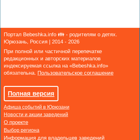
Портал Bebeshka.info 👪 - родителям о детях.
Юрюзань, Россия | 2014 - 2026
При полной или частичной перепечатке
редакционных и авторских материалов
индексируемая ссылка на «Bebeshka.info»
обязательна.
Полная версия
Афиша событий в Юрюзани
Новости и акции заведений
Выбор региона