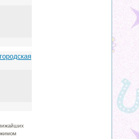
городская
ближайших
режимом