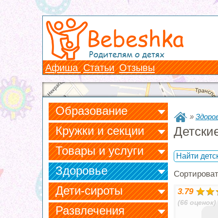
Bebeshka
Родителям о детях
Афиша
Статьи
Отзывы
Образование
»
Здоро
Кружки и секции
Детски
Товары и услуги
Найти детс
Здоровье
Сортирова
Дети-сироты
3.79
(66 оценок)
Развлечения