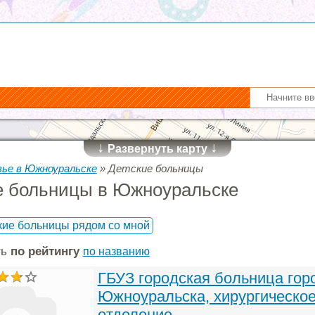
↓
↓
Развернуть карту
вье в Южноуральске
»
Детские больницы
е больницы в Южноуральске
кие больницы рядом со мной
ть
по рейтингу
по названию
ГБУЗ городская больница гор
Южноуральска, хирургическо
отделение