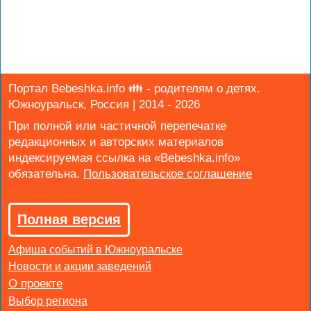
Портал Bebeshka.info 👪 - родителям о детях.
Южноуральск, Россия | 2014 - 2026
При полной или частичной перепечатке
редакционных и авторских материалов
индексируемая ссылка на «Bebeshka.info»
обязательна.
Полная версия
Афиша событий в Южноуральске
Новости и акции заведений
Выбор региона