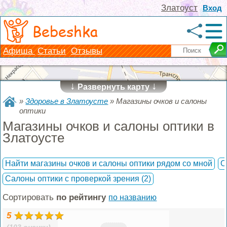
Златоуст
Вход
Bebeshka
Афиша
Статьи
Отзывы
↓
↓
Развернуть карту
»
Здоровье в Златоусте
»
Магазины очков и салоны
оптики
Магазины очков и салоны оптики в
Златоусте
Найти магазины очков и салоны оптики рядом со мной
О
Салоны оптики с проверкой зрения
(2)
Сортировать
по рейтингу
по названию
5