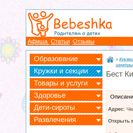
Bebeshka
Родителям о детях
Афиша
Статьи
Отзывы
Образование
»
Кружки
центры
Кружки и секции
Бест К
Товары и услуги
Здоровье
Описан
Дети-сироты
Адрес:
Че
Развлечения
Открыть в