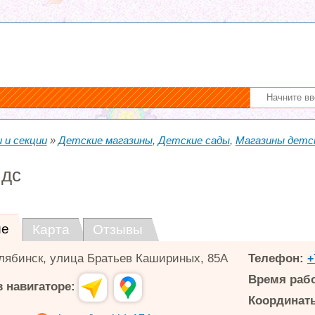
 и секции
»
Детские магазины
,
Детские сады
,
Магазины детс
идс
ие
Карта
Отзывы
лябинск
,
улица Братьев Кашириных, 85А
Телефон:
+
Время раб
 навигаторе:
Координаты