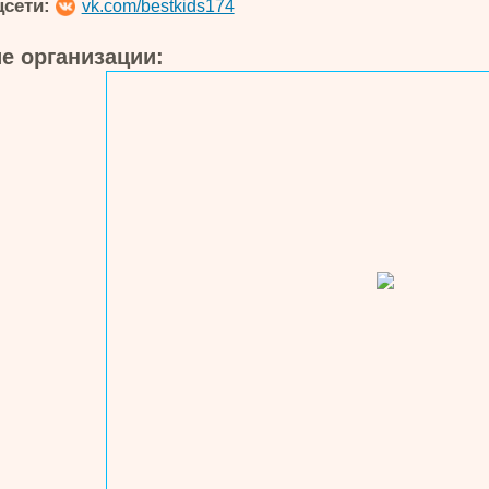
цсети:
vk.com/bestkids174
е организации: