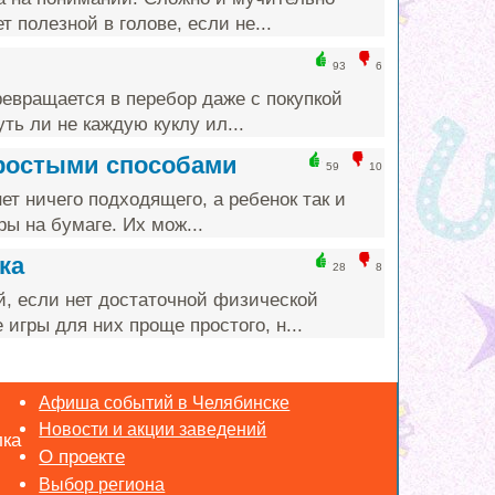
т полезной в голове, если не...
93
6
ревращается в перебор даже с покупкой
ть ли не каждую куклу ил...
простыми способами
59
10
ет ничего подходящего, а ребенок так и
ы на бумаге. Их мож...
ка
28
8
й, если нет достаточной физической
игры для них проще простого, н...
Афиша событий в Челябинске
Новости и акции заведений
лка
Выбор региона