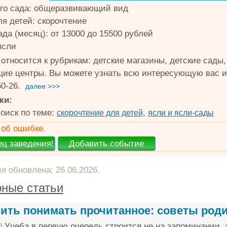
ого сада: общеразвивающий вид
ля детей: скорочтение
да (месяц): от 13000 до 15500 рублей
ясли
 относится к рубрикам: детские магазины, детские сады
ие центры. Вы можете узнать всю интересующую вас и
50-26.
далее >>>
ки:
оиск по теме:
,
скорочтение для детей
ясли и ясли-сады
об ошибке.
 обновлена: 26.06.2026.
ные статьи
чить понимать прочитанное: советы род
Учеба в первую очередь строится не на запоминании, 
0