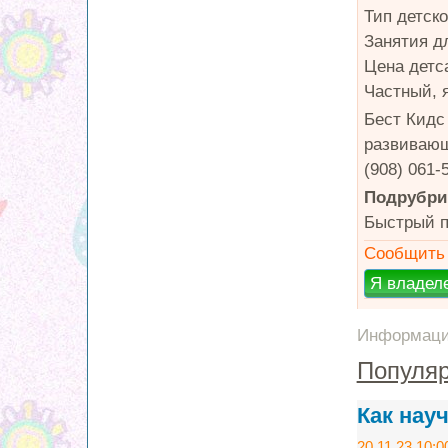
Тип детск
Занятия д
Цена детса
Частный, 
Бест Кидс
развивающ
(908) 061-
Подрубри
Быстрый п
Сообщить 
Информация
Популяр
Как нау
20.11.23 10:0