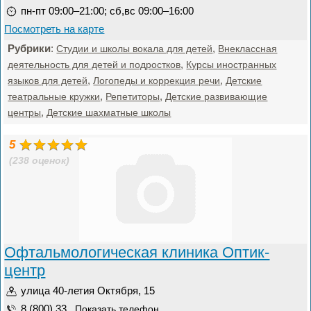
пн-пт 09:00–21:00; сб,вс 09:00–16:00
Посмотреть на карте
Рубрики
:
,
Студии и школы вокала для детей
Внеклассная
,
деятельность для детей и подростков
Курсы иностранных
,
,
языков для детей
Логопеды и коррекция речи
Детские
,
,
театральные кружки
Репетиторы
Детские развивающие
,
центры
Детские шахматные школы
5
(238 оценок)
Офтальмологическая клиника Оптик-
центр
улица 40-летия Октября, 15
8 (800) 33...
Показать телефон