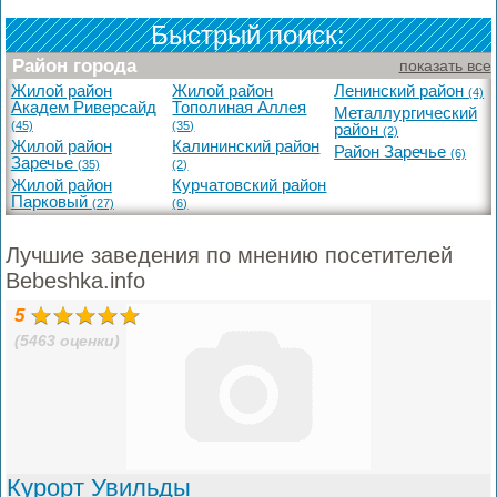
Быстрый поиск:
Район города
показать все
Жилой район
Жилой район
Ленинский район
(4)
Академ Риверсайд
Тополиная Аллея
Металлургический
(45)
(35)
район
(2)
Жилой район
Калининский район
Район Заречье
(6)
Заречье
(35)
(2)
Жилой район
Курчатовский район
Парковый
(27)
(6)
Лучшие заведения по мнению посетителей
Bebeshka.info
5
(5463 оценки)
Курорт Увильды