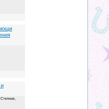
омощи
ения
 и
 Степное,