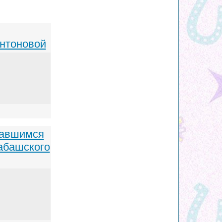
нтоновой
тавшимся
абашского