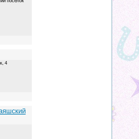
чий поселок
, 4
аяшский