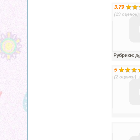
3.79
(19 оценок)
Рубрики
:
Де
5
(2 оценки)