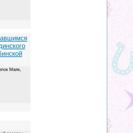
тавшимся
динского
бинской
елок Маяк,