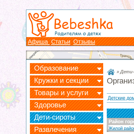
Bebeshka
Родителям о детях
Афиша
Статьи
Отзывы
Образование
»
Дети-
Кружки и секции
Органи
Товары и услуги
Детские до
Здоровье
Дети-сироты
Район гор
Развлечения
Жилой райо