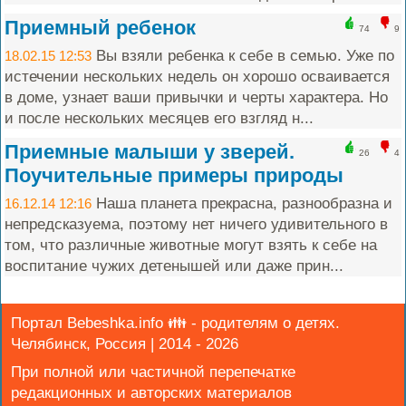
Приемный ребенок
74
9
Вы взяли ребенка к себе в семью. Уже по
18.02.15 12:53
истечении нескольких недель он хорошо осваивается
в доме, узнает ваши привычки и черты характера. Но
и после нескольких месяцев его взгляд н...
Приемные малыши у зверей.
26
4
Поучительные примеры природы
Наша планета прекрасна, разнообразна и
16.12.14 12:16
непредсказуема, поэтому нет ничего удивительного в
том, что различные животные могут взять к себе на
воспитание чужих детенышей или даже прин...
Портал Bebeshka.info 👪 - родителям о детях.
Челябинск, Россия | 2014 - 2026
При полной или частичной перепечатке
редакционных и авторских материалов