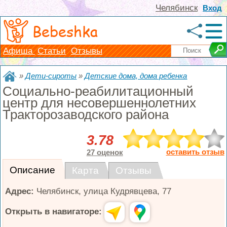
Челябинск
Вход
Bebeshka
Афиша
Статьи
Отзывы
»
Дети-сироты
»
Детские дома, дома ребенка
Социально-реабилитационный
центр для несовершеннолетних
Тракторозаводского района
3.78
оставить отзыв
27 оценок
Описание
Карта
Отзывы
Адрес:
Челябинск
,
улица Кудрявцева, 77
Открыть в навигаторе: