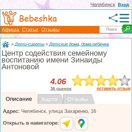
Челябинск
Вход
Bebeshka
Афиша
Статьи
Отзывы
»
Дети-сироты
»
Детские дома, дома ребенка
Центр содействия семейному
воспитанию имени Зинаиды
Антоновой
4.06
оставить отзыв
36 оценок
Описание
Карта
Отзывы
Адрес:
Челябинск
,
улица Захаренко, 16
Открыть в навигаторе: