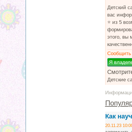
Детский с
вас инфор
⭐️ из 5 во
формирова
этого, вы
качествен
Сообщить 
Смотрите
Детские с
Информация
Популяр
Как нау
20.11.23 10:0