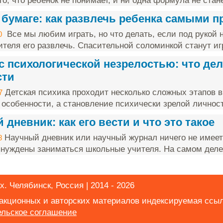
о, что ребенок не понимает, и ни одна формула не стане
 бумаге: как развлечь ребенка самыми 
Все мы любим играть, но что делать, если под рукой н
0
ителя его развлечь. Спасительной соломинкой станут игр
с психологической незрелостью: что дел
сти
Детская психика проходит несколько сложных этапов в
7
 особенности, а становление психически зрелой личност
дневник: как его вести и что это такое
Научный дневник или научный журнал ничего не имеет
8
нуждены заниматься школьные учителя. На самом деле 
х. Челябинск, Россия | 2014 - 2026
дакционных и авторских материалов индексируемая ссы