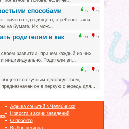
т полезной в голове, если не...
простыми способами
59
10
ет ничего подходящего, а ребенок так и
ы на бумаге. Их мож...
ать родителям и как
101
12
 своем развитии, причем каждый из них
и индивидуально. Родители вп...
28
16
 общего со скучным деловодством,
предназначен он в первую очередь для...
Афиша событий в Челябинске
Новости и акции заведений
лка
Выбор региона