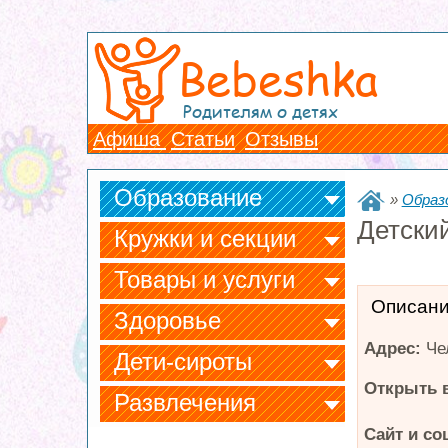
Bebeshka
Родителям о детях
Афиша
Статьи
Отзывы
Образование
»
Образ
Детски
Кружки и секции
Товары и услуги
Описан
Здоровье
Адрес:
Че
Дети-сироты
Открыть в
Развлечения
Сайт и со