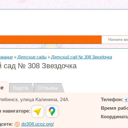
ование
»
Детские сады
»
Детский сад № 308 Звездочка
й сад № 308 Звездочка
ие
Карта
Отзывы
лябинск
,
улица Калинина, 24А
Телефон:
+
Время раб
 навигаторе:
Координаты
цсети:
ds308.ucoz.org/