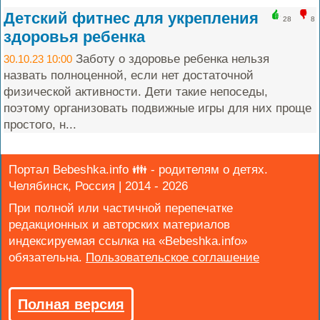
Детский фитнес для укрепления
28
8
здоровья ребенка
Заботу о здоровье ребенка нельзя
30.10.23 10:00
назвать полноценной, если нет достаточной
физической активности. Дети такие непоседы,
поэтому организовать подвижные игры для них проще
простого, н...
Портал Bebeshka.info 👪 - родителям о детях.
Челябинск, Россия | 2014 - 2026
При полной или частичной перепечатке
редакционных и авторских материалов
индексируемая ссылка на «Bebeshka.info»
обязательна.
Полная версия