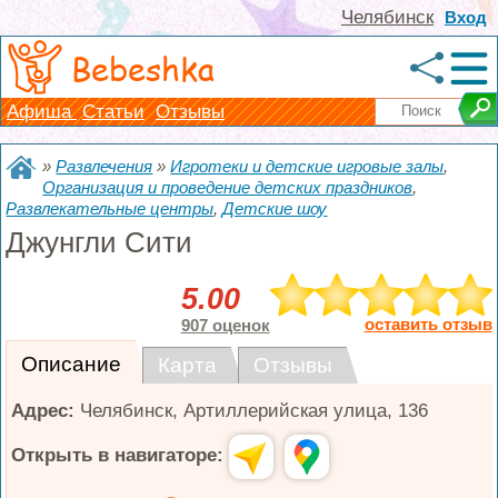
Челябинск
Вход
Bebeshka
Афиша
Статьи
Отзывы
»
Развлечения
»
Игротеки и детские игровые залы
,
Организация и проведение детских праздников
,
Развлекательные центры
,
Детские шоу
Джунгли Сити
5.00
оставить отзыв
907 оценок
Описание
Карта
Отзывы
Адрес:
Челябинск
,
Артиллерийская улица, 136
Открыть в навигаторе: