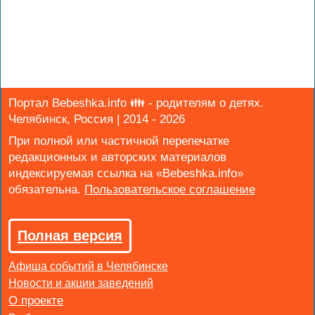
Портал Bebeshka.info 👪 - родителям о детях.
Челябинск, Россия | 2014 - 2026
При полной или частичной перепечатке
редакционных и авторских материалов
индексируемая ссылка на «Bebeshka.info»
обязательна.
Полная версия
Афиша событий в Челябинске
Новости и акции заведений