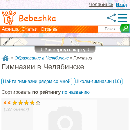
Челябинск
Вход
Bebeshka
Афиша
Статьи
Отзывы
↓
↓
Развернуть карту
»
Образование в Челябинске
»
Гимназии
Гимназии в Челябинске
Найти гимназии рядом со мной
Школы-гимназии
(16)
Сортировать
по рейтингу
по названию
4.4
(327 оценок)