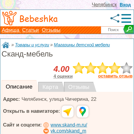
Челябинск
Вход
Bebeshka
Афиша
Статьи
Отзывы
»
Товары и услуги
»
Магазины детской мебели
Сканд-мебель
4.00
оставить отзыв
4 оценки
Описание
Карта
Отзывы
Адрес:
Челябинск
,
улица Чичерина, 22
Открыть в навигаторе:
Сайт и соцсети:
www.skand-m.ru/
vk.com/skand_m